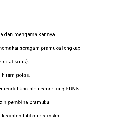
tya dan mengamalkannya.
 memakai seragam pramuka lengkap.
ifat kritis).
 hitam polos.
erpendidikan atau cenderung FUNK.
eizin pembina pramuka.
kegiatan latihan pramuka.